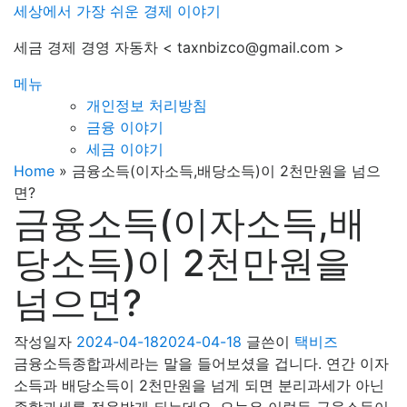
내
세상에서 가장 쉬운 경제 이야기
용
세금 경제 경영 자동차 < taxnbizco@gmail.com >
으
로
메뉴
바
개인정보 처리방침
로
금융 이야기
가
세금 이야기
기
Home
»
금융소득(이자소득,배당소득)이 2천만원을 넘으
면?
금융소득(이자소득,배
당소득)이 2천만원을
넘으면?
작성일자
2024-04-18
2024-04-18
글쓴이
택비즈
금융소득종합과세라는 말을 들어보셨을 겁니다. 연간 이자
소득과 배당소득이 2천만원을 넘게 되면 분리과세가 아닌