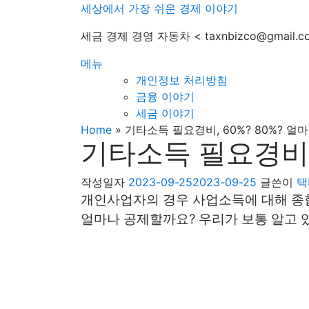
내
세상에서 가장 쉬운 경제 이야기
용
세금 경제 경영 자동차 < taxnbizco@gmail.c
으
로
메뉴
바
개인정보 처리방침
로
금융 이야기
가
세금 이야기
기
Home
»
기타소득 필요경비, 60%? 80%? 얼
기타소득 필요경비, 
작성일자
2023-09-25
2023-09-25
글쓴이
택
개인사업자의 경우 사업소득에 대해 종
얼마나 공제할까요? 우리가 보통 알고 