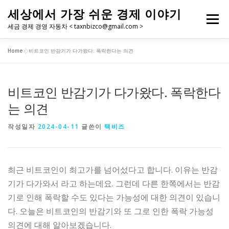
내
세상에서 가장 쉬운 경제 이야기
용
메뉴
으
세금 경제 경영 자동차 < taxnbizco@gmail.com >
로
바
Home
»
비트코인 반감기가 다가왔다. 폭락한다는 의견
로
가
기
비트코인 반감기가 다가왔다. 폭락한다
는 의견
작성일자
2024-04-11
글쓴이
택비즈
최근 비트코인이 최고가를 넘어섰다고 합니다. 이유는 반감
기가 다가와서 라고 하는데요. 그런데 다른 한쪽에서는 반감
기로 인해 폭락할 수도 있다는 가능성에 대한 의견이 있습니
다. 오늘은 비트코인의 반감기와 또 그로 인한 폭락 가능성
의견에 대해 알아보겠습니다.