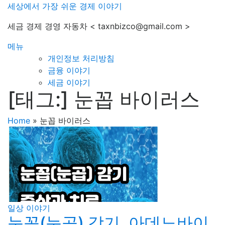
내
세상에서 가장 쉬운 경제 이야기
용
세금 경제 경영 자동차 < taxnbizco@gmail.com >
으
로
메뉴
바
개인정보 처리방침
로
금융 이야기
가
세금 이야기
기
[태그:]
눈꼽 바이러스
Home
»
눈꼽 바이러스
일상 이야기
눈꼽(눈곱) 감기, 아데노바이