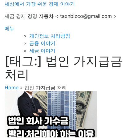
내
세상에서 가장 쉬운 경제 이야기
용
세금 경제 경영 자동차 < taxnbizco@gmail.com >
으
로
메뉴
바
개인정보 처리방침
로
금융 이야기
가
세금 이야기
기
[태그:]
법인 가지급금
처리
Home
»
법인 가지급금 처리