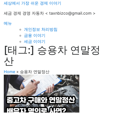
내
세상에서 가장 쉬운 경제 이야기
용
세금 경제 경영 자동차 < taxnbizco@gmail.com >
으
로
메뉴
바
개인정보 처리방침
로
금융 이야기
가
세금 이야기
기
[태그:]
승용차 연말정
산
Home
»
승용차 연말정산