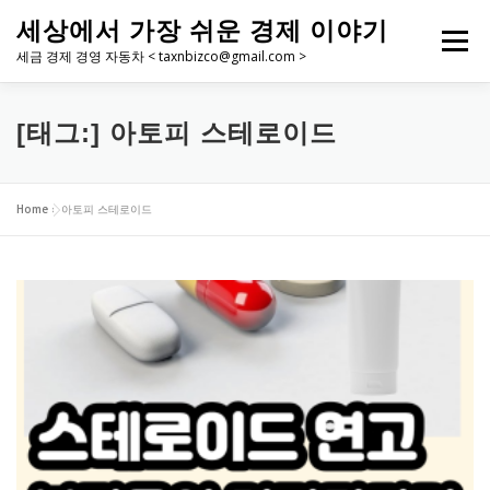
내
세상에서 가장 쉬운 경제 이야기
용
메뉴
으
세금 경제 경영 자동차 < taxnbizco@gmail.com >
로
바
로
[태그:]
아토피 스테로이드
가
기
Home
»
아토피 스테로이드